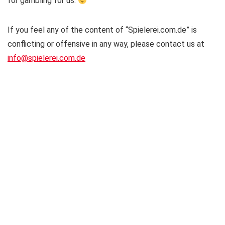
for gambling for us.
If you feel any of the content of “Spielerei.com.de” is
conflicting or offensive in any way, please contact us at
info@spielerei.com.de