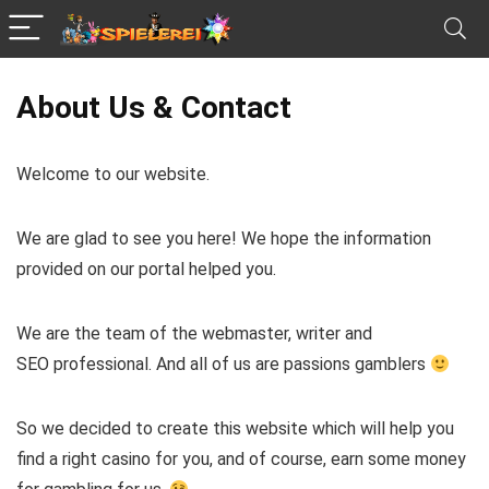
About Us & Contact
Welcome to our website.
We are glad to see you here! We hope the information
provided on our portal helped you.
We are the team of the webmaster, writer and
SEO professional. And all of us are passions gamblers
So we decided to create this website which will help you
find a right casino for you, and of course, earn some money