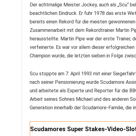
Der achtmalige Meister Jockey, auch als „Scu“ bekan
beachtlichen Eindruck. Er fuhr 1978 das erste W
bereits einen Rekord für die meisten gewonnenen R
Zusammenarbeit mit dem Rekordtrainer Martin Pip
herausstellte. Martin Pipe war der erste Trainer
verfeinerte. Es war vor allem dieser erfolgreich
Champion wurde, die letzten sieben in Folge zwi
Scu stoppte am 7. April 1993 mit einer Siegerfah
nach seiner Pensionierung wurde Scudamore Assiste
und arbeitete als Experte und Reporter für die BBC,
Arbeit seines Sohnes Michael und des anderen So
Generation innerhalb der Scudamore-Familie, die i
Scudamores Super Stakes-Video-Slo