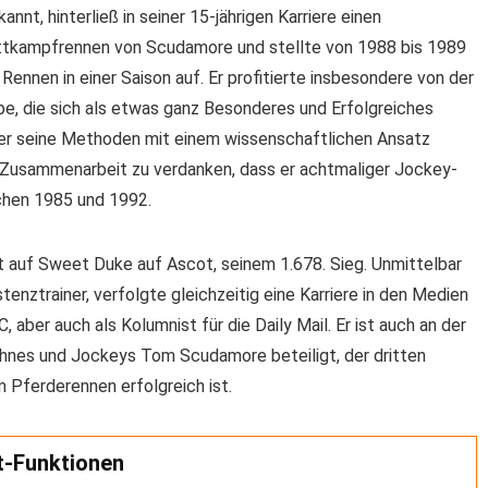
nt, hinterließ in seiner 15-jährigen Karriere einen
ettkampfrennen von Scudamore und stellte von 1988 bis 1989
ennen in einer Saison auf. Er profitierte insbesondere von der
e, die sich als etwas ganz Besonderes und Erfolgreiches
, der seine Methoden mit einem wissenschaftlichen Ansatz
en Zusammenarbeit zu verdanken, dass er achtmaliger Jockey-
schen 1985 und 1992.
rt auf Sweet Duke auf Ascot, seinem 1.678. Sieg. Unmittelbar
nztrainer, verfolgte gleichzeitig eine Karriere in den Medien
 aber auch als Kolumnist für die Daily Mail. Er ist auch an der
hnes und Jockeys Tom Scudamore beteiligt, der dritten
m Pferderennen erfolgreich ist.
t-Funktionen